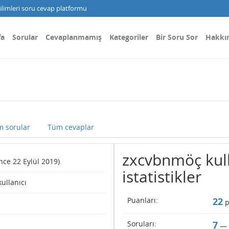
limleri soru cevap platformu
fa
Sorular
Cevaplanmamış
Kategoriler
Bir Soru Sor
Hakkı
 sorular
Tüm cevaplar
zxcvbnmöç kull
since 22 Eylül 2019)
istatistikler
kullanıcı
Puanları:
22
p
Soruları:
7
—