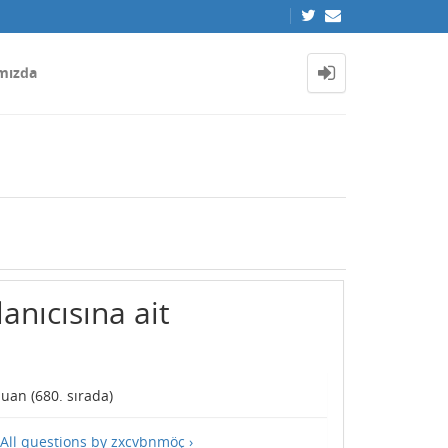
mızda
anıcısına ait
uan (
680
. sırada)
All questions by zxcvbnmöç ›