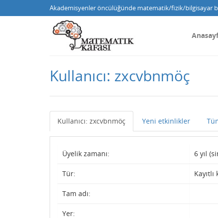
Akademisyenler öncülüğünde matematik/fizik/bilgisayar bi
Anasay
Kullanıcı: zxcvbnmöç
Kullanıcı: zxcvbnmöç
Yeni etkinlikler
Tüm
Üyelik zamanı:
6 yıl (
Tür:
Kayıtlı 
Tam adı:
Yer: