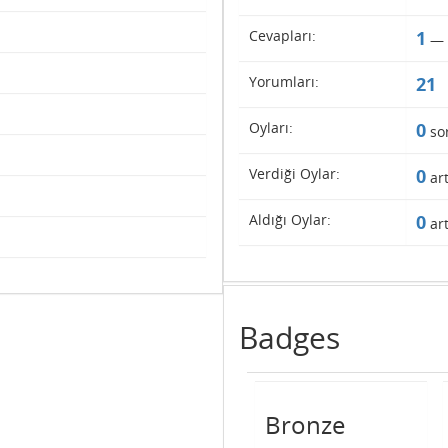
Cevapları:
1
—
Yorumları:
21
Oyları:
0
so
Verdiği Oylar:
0
art
Aldığı Oylar:
0
art
Badges
Bronze