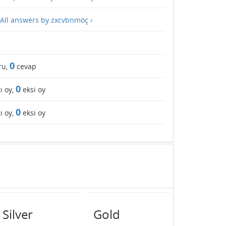
All answers by zxcvbnmöç ›
0
ru,
cevap
0
ı oy,
eksi oy
0
ı oy,
eksi oy
Silver
Gold