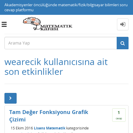
Akademisyenler öncülüğünde matematik/fizik/bilgisayar bilimleri soru
cevap platformu
Toggle
navigation
wearecik kullanıcısına ait
son etkinlikler
Tam Değer Fonksiyonu Grafik
1
Çizimi
cevap
15 Ekim 2016
Lisans Matematik
kategorisinde