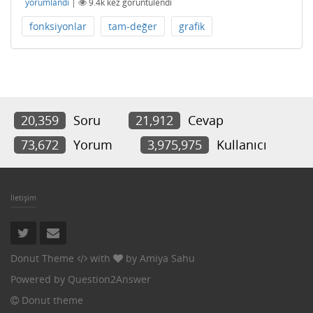
yorumlandı
|
9.4k
kez görüntülendi
fonksiyonlar
tam-değer
grafik
20,359
Soru
21,912
Cevap
73,672
Yorum
3,975,975
Kullanıcı
İletişim
Donut Theme
with
by
Amiya Sahu
Powered by
Question2Answer
Donut theme