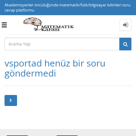
Akademisyenler öncülüğünde matematik/fizik/bilgisayar bilimleri soru
cevap platformu
Toggle
navigation
vsportad henüz bir soru
göndermedi