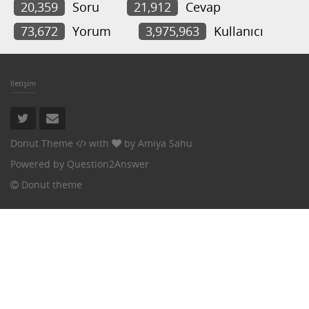
20,359
Soru
21,912
Cevap
73,672
Yorum
3,975,963
Kullanıcı
İletişim
Donut Theme
with
by
Amiya Sahu
Powered by
Question2Answer
Donut theme