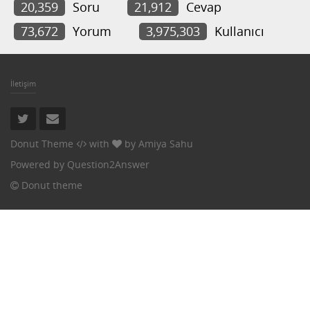
20,359
Soru
21,912
Cevap
73,672
Yorum
3,975,303
Kullanıcı
İletişim
Donut Theme
with
by
Amiya Sahu
Powered by
Question2Answer
Donut theme