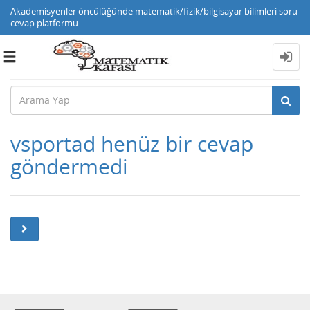
Akademisyenler öncülüğünde matematik/fizik/bilgisayar bilimleri soru
cevap platformu
Toggle
navigation
vsportad henüz bir cevap
göndermedi