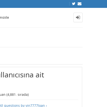
mızda
lanıcısına ait
an (
4,881
. sırada)
All questions by vin7777loan ›