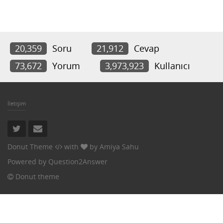
20,359
Soru
21,912
Cevap
73,672
Yorum
3,973,923
Kullanıcı
İletişim
Donut Theme
with
by
Amiya Sahu
Powered by
Question2Answer
Donut theme