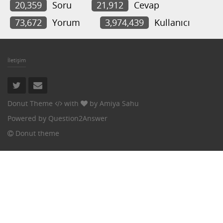
20,359
Soru
21,912
Cevap
73,672
Yorum
3,974,439
Kullanıcı
İletişim
Donut Theme
with
by
Amiya Sahu
Powered by
Question2Answer
Donut theme