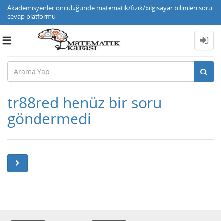
Akademisyenler öncülüğünde matematik/fizik/bilgisayar bilimleri soru
cevap platformu
Toggle
navigation
tr88red henüz bir soru
göndermedi