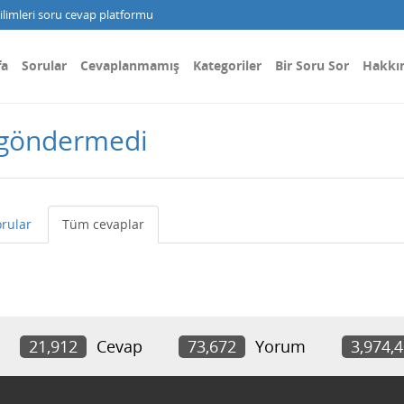
limleri soru cevap platformu
fa
Sorular
Cevaplanmamış
Kategoriler
Bir Soru Sor
Hakkı
 göndermedi
rular
Tüm cevaplar
21,912
Cevap
73,672
Yorum
3,974,