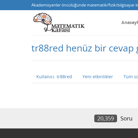
Akademisyenler öncülüğünde matematik/fizik/bilgisayar bi
Anasay
tr88red henüz bir cevap
Kullanıcı: tr88red
Yeni etkinlikler
Tüm so
20,359
Soru