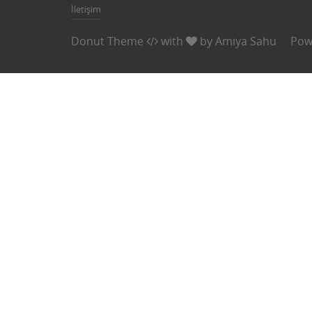
İletişim
Donut Theme
with
by
Amiya Sahu
Pow