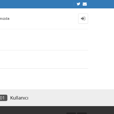
mızda
401
Kullanıcı