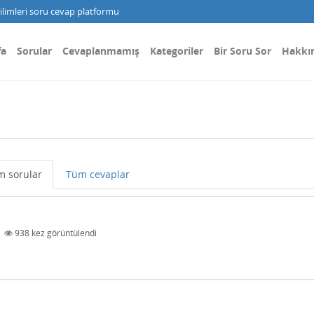
limleri soru cevap platformu
fa
Sorular
Cevaplanmamış
Kategoriler
Bir Soru Sor
Hakkı
m sorular
Tüm cevaplar
|
938
kez görüntülendi