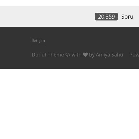
20,359
Soru
İletişim
Donut Theme
with
by
Amiya Sahu
Pow