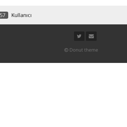
157
Kullanıcı
Donut theme