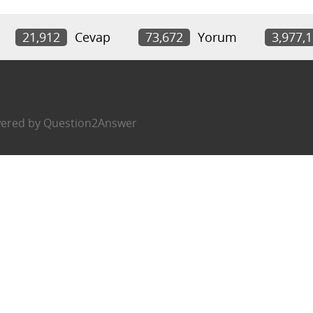
21,912
Cevap
73,672
Yorum
3,977,
ered by
Question2Answer