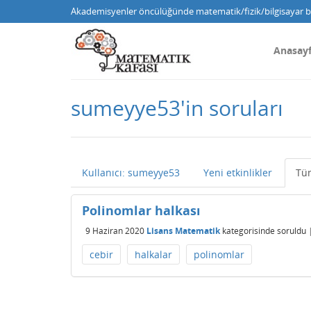
Akademisyenler öncülüğünde matematik/fizik/bilgisayar bi
Anasay
sumeyye53'in soruları
Kullanıcı: sumeyye53
Yeni etkinlikler
Tü
Polinomlar halkası
9 Haziran 2020
Lisans Matematik
kategorisinde
soruldu
cebir
halkalar
polinomlar