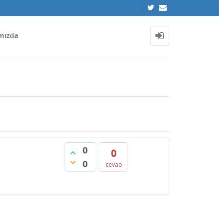
mızda
0
0
0
cevap