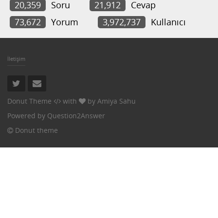
20,359
Soru
21,912
Cevap
73,672
Yorum
3,972,737
Kullanıcı
İletişim
Donut Theme
with
by
Amiya Sahu
Powered by
Question2Answer
Donut theme