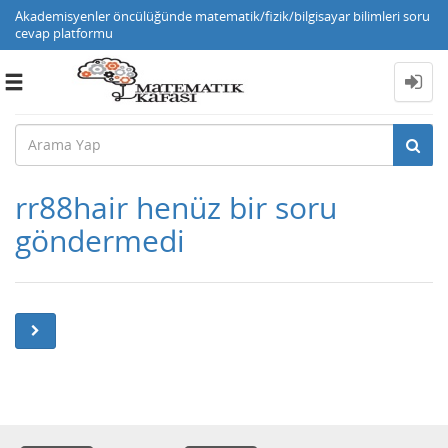
Akademisyenler öncülüğünde matematik/fizik/bilgisayar bilimleri soru
cevap platformu
Toggle
navigation
rr88hair henüz bir soru
göndermedi