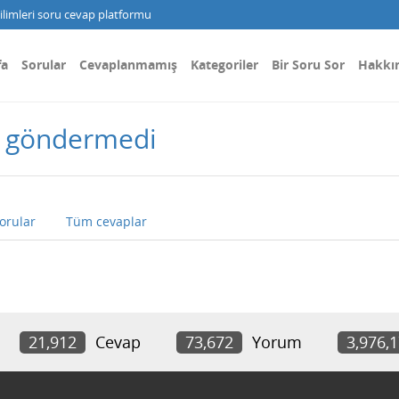
limleri soru cevap platformu
fa
Sorular
Cevaplanmamış
Kategoriler
Bir Soru Sor
Hakkı
j göndermedi
orular
Tüm cevaplar
21,912
Cevap
73,672
Yorum
3,976,