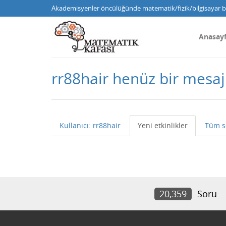
Akademisyenler öncülüğünde matematik/fizik/bilgisayar bi
Anasay
rr88hair henüz bir mesa
Kullanıcı: rr88hair
Yeni etkinlikler
Tüm s
20,359
Soru