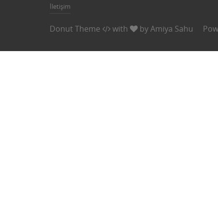
İletişim
Donut Theme
with
by
Amiya Sahu
Pow