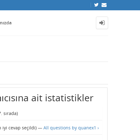
mızda
ısına ait istatistikler
7
. sırada)
 iyi cevap seçildi) —
All questions by quanex1 ›