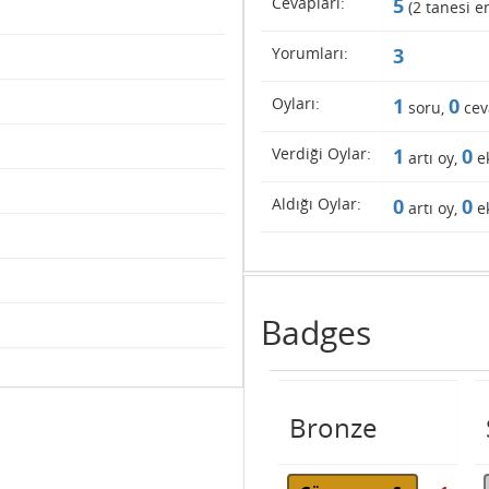
Cevapları:
5
(
2
tanesi en
Yorumları:
3
Oyları:
1
0
soru,
cev
Verdiği Oylar:
1
0
artı oy,
ek
Aldığı Oylar:
0
0
artı oy,
ek
Badges
Bronze