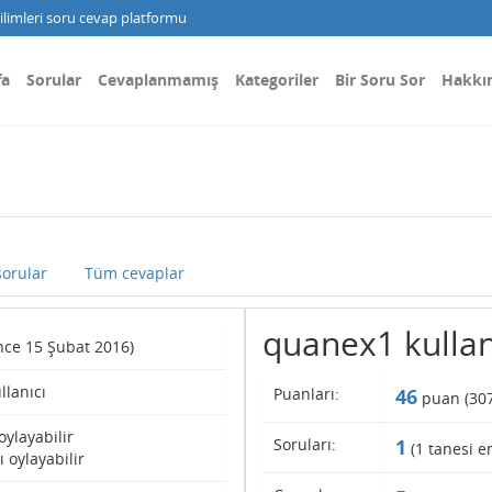
limleri soru cevap platformu
fa
Sorular
Cevaplanmamış
Kategoriler
Bir Soru Sor
Hakkı
orular
Tüm cevaplar
quanex1 kullanıc
ince 15 Şubat 2016)
ullanıcı
Puanları:
46
puan (
30
oylayabilir
Soruları:
1
(
1
tanesi en
 oylayabilir