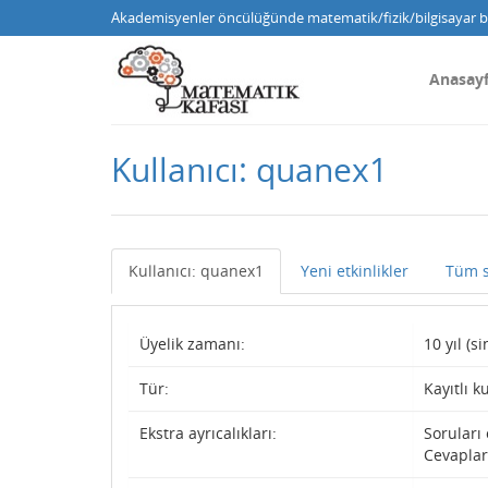
Akademisyenler öncülüğünde matematik/fizik/bilgisayar bi
Anasay
Kullanıcı: quanex1
Kullanıcı: quanex1
Yeni etkinlikler
Tüm s
Üyelik zamanı:
10 yıl (s
Tür:
Kayıtlı k
Ekstra ayrıcalıkları:
Soruları 
Cevapları