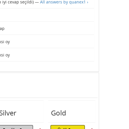
 iyi cevap seçildi) —
All answers by quanex1 ›
ap
si oy
si oy
Silver
Gold