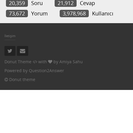
20,359
Soru
21,912
Cevap
73,672
Yorum
3,978,968
Kullanıcı
İletişim
Donut Theme
with
by
Amiya Sahu
Powered by
Question2Answer
Donut theme