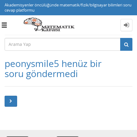
Akademisyenler öncülüğünde matematik/fizik/bilgisayar bilimleri soru
cevap platformu
Toggle
navigation
peonysmile5 henüz bir
soru göndermedi