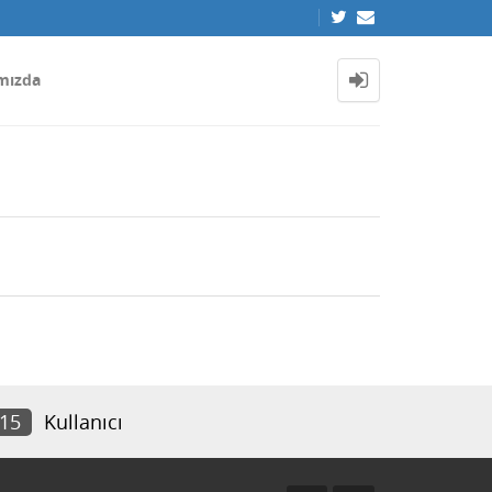
mızda
415
Kullanıcı