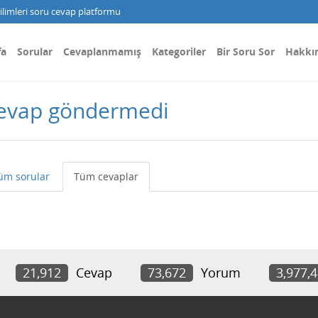
limleri soru cevap platformu
fa
Sorular
Cevaplanmamış
Kategoriler
Bir Soru Sor
Hakkı
cevap göndermedi
üm sorular
Tüm cevaplar
21,912
Cevap
73,672
Yorum
3,977,