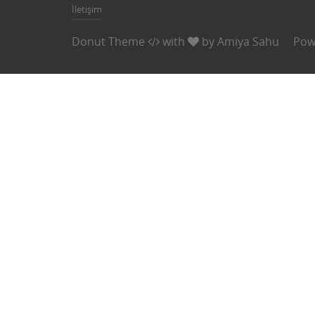
İletişim
Donut Theme
with
by
Amiya Sahu
Pow