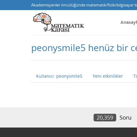
Akademisyenler öncülüğünde matematik/fizik/bilgisayar bi
Anasay
peonysmile5 henüz bir 
Kullanıcı: peonysmile5
Yeni etkinlikler
T
20,359
Soru