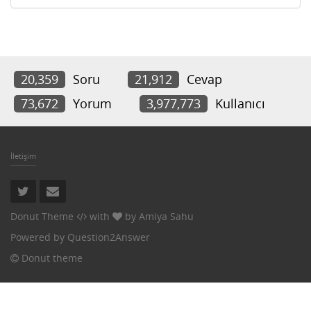
20,359
Soru
21,912
Cevap
73,672
Yorum
3,977,773
Kullanıcı
İletişim
Donut Theme
with
by
Amiya Sahu
Powered by
Question2Answer
Donut theme