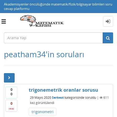
Akademisyenler öncülüğünde matematik/fizik/bilgisayar bilimleri soru
cevap platformu
Toggle
navigation
peatham34'in soruları
trigonemetrik oranlar sorusu
0
0
29 Mayıs 2020
Serbest
kategorisinde
soruldu
|
611
kez görüntülendi
0
cevap
trigonometri