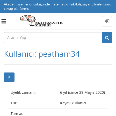
Akademisyenler öncülüğünde matematik/fizik/bilgisayar bilimleri soru
cevap platformu
Toggle
navigation
Kullanıcı: peatham34
Üyelik zamanı:
6 yıl (since 29 Mayıs 2020)
Tür:
Kayıtlı kullanıcı
Tam adı: