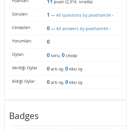
Puanları:
11
puan (
2,316
. sırada)
Soruları:
1
—
All questions by peatham34 ›
Cevapları:
0
—
All answers by peatham34 ›
Yorumları:
0
Oyları:
0
0
soru,
cevap
Verdiği Oylar:
0
0
artı oy,
eksi oy
Aldığı Oylar:
0
0
artı oy,
eksi oy
Badges