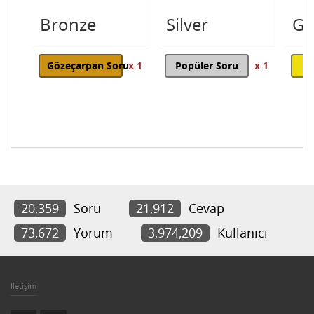
Bronze
Silver
Go
Gözeçarpan Soru
x 1
Popüler Soru
x 1
20,359
Soru
21,912
Cevap
73,672
Yorum
3,974,209
Kullanıcı
İletişim