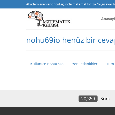
Akademisyenler öncülüğünde matematik/fizik/bilgisayar bi
Anasay
nohu69io henüz bir cev
Kullanıcı: nohu69io
Yeni etkinlikler
Tüm 
20,359
Soru