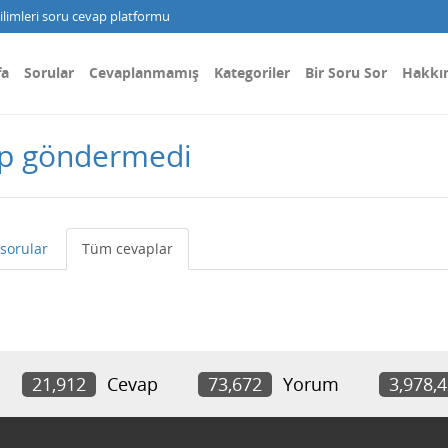
limleri soru cevap platformu
fa
Sorular
Cevaplanmamış
Kategoriler
Bir Soru Sor
Hakkı
ap göndermedi
sorular
Tüm cevaplar
21,912
Cevap
73,672
Yorum
3,978,