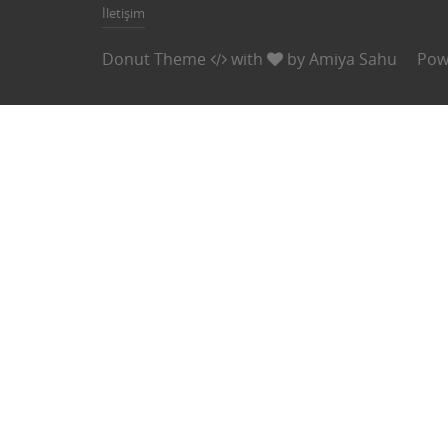
İletişim
Donut Theme
with
by
Amiya Sahu
Pow