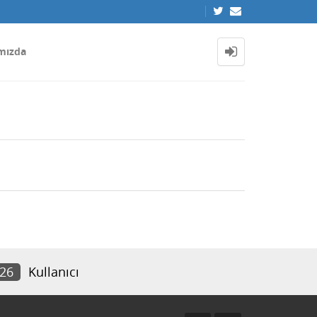
mızda
426
Kullanıcı