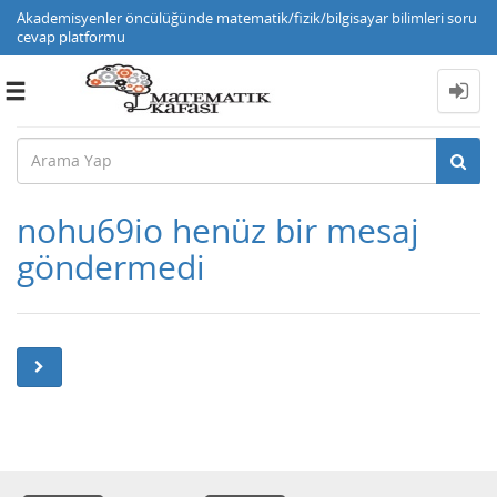
Akademisyenler öncülüğünde matematik/fizik/bilgisayar bilimleri soru
cevap platformu
Toggle
navigation
nohu69io henüz bir mesaj
göndermedi