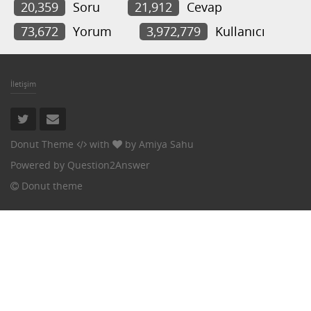
20,359
Soru
21,912
Cevap
73,672
Yorum
3,972,779
Kullanıcı
İletişim
Donut Theme
with
by
Amiya Sahu
Powered by
Question2Answer
Donut theme