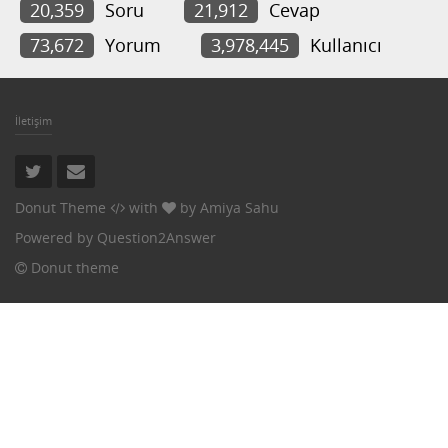
20,359
Soru
21,912
Cevap
73,672
Yorum
3,978,445
Kullanıcı
İletişim
Donut Theme
with
by
Amiya Sahu
Powered by
Question2Answer
Donut theme