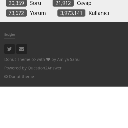
20,359
Soru
21,912
Cevap
73,672
Yorum
3,973,141
Kullanıcı
İletişim
Donut Theme
with
by
Amiya Sahu
Powered by
Question2Answer
Donut theme