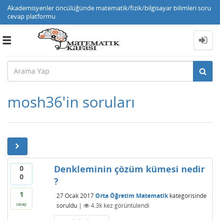
Akademisyenler öncülüğünde matematik/fizik/bilgisayar bilimleri soru
cevap platformu
Toggle
navigation
mosh36'in soruları
Denkleminin çözüm kümesi nedir
0
0
?
1
27 Ocak 2017
Orta Öğretim Matematik
kategorisinde
soruldu
|
4.3k
kez görüntülendi
cevap