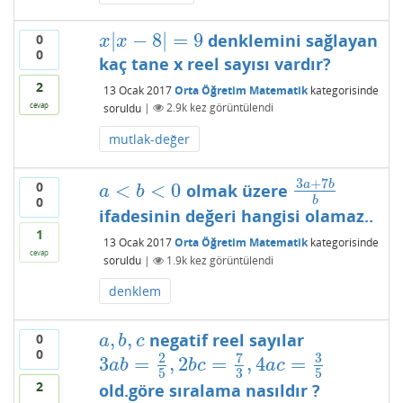
|
−
8
|
=
9
denklemini sağlayan
0
x
|
x
−
8
|
=
9
x
x
0
kaç tane x reel sayısı vardır?
2
13 Ocak 2017
Orta Öğretim Matematik
kategorisinde
cevap
soruldu
|
2.9k
kez görüntülendi
mutlak-değer
3
+
7
a
b
0
<
<
0
olmak üzere
a
<
b
<
0
3
a
+
7
b
b
a
b
0
b
ifadesinin değeri hangisi olamaz..
1
13 Ocak 2017
Orta Öğretim Matematik
kategorisinde
cevap
soruldu
|
1.9k
kez görüntülendi
denklem
,
,
negatif reel sayılar
0
a
,
b
,
c
a
b
c
0
7
3
2
3
=
,
2
=
,
4
=
3
a
b
=
2
5
,
2
b
c
=
7
3
,
4
a
c
=
3
5
a
b
b
c
a
c
5
3
5
2
old.göre sıralama nasıldır ?