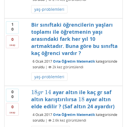
yaş-problemleri
Bir sınıftaki öğrencilerin yaşları
1
0
toplamı ile öğretmenin yaşı
arasındaki fark her yıl 10
0
artmaktadır. Buna göre bu sınıfta
cevap
kaç öğrenci vardır ?
6 Ocak 2017
Orta Öğretim Matematik
kategorisinde
soruldu
|
2k
kez görüntülendi
yaş-problemleri
18
14
ayar altın ile kaç gr saf
0
18
g
r
14
g
r
0
18
altın karıştırılırsa
ayar altın
18
elde edilir ? (Saf altın 24 ayardır)
0
cevap
4 Ocak 2017
Orta Öğretim Matematik
kategorisinde
soruldu
|
2.6k
kez görüntülendi