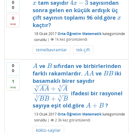
4
−
3
tam sayıdır
sayısından
0
x
4
x
−
3
x
x
0
sonra gelen en küçük ardışık üç
çift sayının toplamı 96 old.göre
x
x
0
kaçtır?
cevap
18 Ocak 2017
Orta Öğretim Matematik
kategorisinde
soruldu
|
1k
kez görüntülendi
temelkavramlar
tek-çift
ve
sıfırdan ve birbirlerinden
0
A
B
A
B
0
farklı rakamlardır.
ve
iki
A
A
B
B
A
A
B
B
basamaklı birer sayıdır
1
−
−
−
−
−
√
√
3
3
+
cevap
A
A
A
ifadesi bir rasyonel
A
A
3
+
A
3
B
B
3
+
B
3
−
−
−
−
−
√
√
3
3
+
B
B
B
+
sayıya eşit old.göre
?
A
+
B
A
B
13 Ocak 2017
Orta Öğretim Matematik
kategorisinde
soruldu
|
2.3k
kez görüntülendi
köklü-sayılar