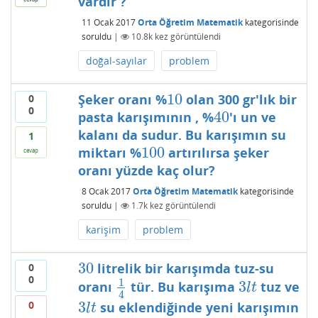
vardır ?
11 Ocak 2017
Orta Öğretim Matematik
kategorisinde
soruldu
|
10.8k
kez görüntülendi
doğal-sayılar
problem
10
Şeker oranı %
olan 300 gr'lık bir
0
10
0
40
pasta karışımının , %
'ı un ve
40
kalanı da sudur. Bu karışımın su
1
100
miktarı %
artırılırsa şeker
100
cevap
oranı yüzde kaç olur?
8 Ocak 2017
Orta Öğretim Matematik
kategorisinde
soruldu
|
1.7k
kez görüntülendi
karişim
problem
30
litrelik bir karışımda tuz-su
0
30
0
1
3
oranı
tür. Bu karışıma
tuz ve
1
4
3
l
t
l
t
4
3
0
su eklendiğinde yeni karışımın
3
l
t
l
t