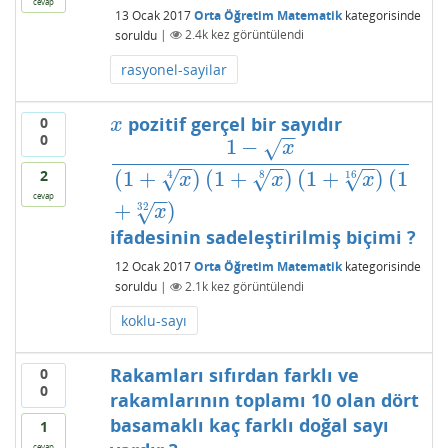
cevap
13 Ocak 2017
Orta Öğretim Matematik
kategorisinde
soruldu
|
2.4k
kez görüntülendi
rasyonel-sayilar
pozitif gerçel bir sayıdır
0
x
x
−
−
0
1
−
√
x
1
−
x
(
1
+
x
4
)
(
1
+
x
8
)
(
1
+
x
16
)
(
1
+
x
32
)
−
−
−
−
−
−
2
(
1
+
)
(
1
+
)
(
1
+
)
(
1
√
√
√
4
8
16
x
x
x
−
−
cevap
+
)
√
32
x
ifadesinin sadeleştirilmiş biçimi ?
12 Ocak 2017
Orta Öğretim Matematik
kategorisinde
soruldu
|
2.1k
kez görüntülendi
koklu-sayı
Rakamları sıfırdan farklı ve
0
0
rakamlarının toplamı 10 olan dört
basamaklı kaç farklı doğal sayı
1
cevap