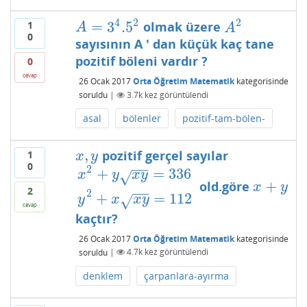
2
4
2
=
3
.5
1
olmak üzere
A
=
3
4
.5
2
A
2
A
A
0
sayısının A ' dan küçük kaç tane
pozitif böleni vardır ?
0
cevap
26 Ocak 2017
Orta Öğretim Matematik
kategorisinde
soruldu
|
3.7k
kez görüntülendi
asal
bölenler
pozitif-tam-bölen-
,
pozitif gerçel sayılar
1
x
,
y
x
y
0
−
−
2
+
=
336
x
y
x
y
√
+
old.göre
x
2
+
y
x
y
=
336
y
2
+
x
x
y
=
112
x
+
y
x
y
−
−
2
2
+
=
112
y
x
x
y
√
cevap
kaçtır?
26 Ocak 2017
Orta Öğretim Matematik
kategorisinde
soruldu
|
4.7k
kez görüntülendi
denklem
çarpanlara-ayırma