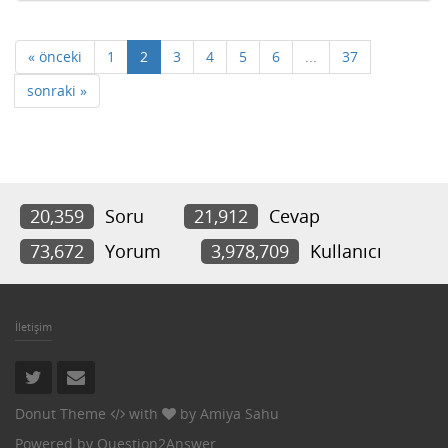
« önceki
1
2
3
4
5
6
...
37
sonraki »
20,359
Soru
21,912
Cevap
73,672
Yorum
3,978,709
Kullanıcı
İletişim
Donut Theme
with
by
Amiya Sahu
Powered by
Question2Answer