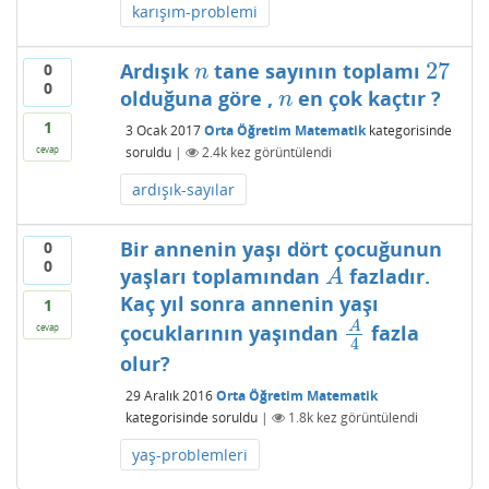
karışım-problemi
27
Ardışık
tane sayının toplamı
0
n
27
n
0
olduğuna göre ,
en çok kaçtır ?
n
n
1
3 Ocak 2017
Orta Öğretim Matematik
kategorisinde
soruldu
|
2.4k
kez görüntülendi
cevap
ardışık-sayılar
Bir annenin yaşı dört çocuğunun
0
0
yaşları toplamından
fazladır.
A
A
Kaç yıl sonra annenin yaşı
1
A
çocuklarının yaşından
fazla
cevap
A
4
4
olur?
29 Aralık 2016
Orta Öğretim Matematik
kategorisinde
soruldu
|
1.8k
kez görüntülendi
yaş-problemleri