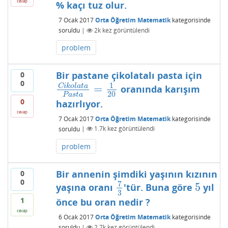
cevap
% kaçı tuz olur.
7 Ocak 2017
Orta Öğretim Matematik
kategorisinde
soruldu
|
2k
kez görüntülendi
problem
Bir pastane çikolatalı pasta için
0
0
1
C
i
k
o
l
a
t
a
=
oranında karışım
C
i
k
o
l
a
t
a
P
a
s
t
a
=
1
20
20
P
a
s
t
a
0
hazırlıyor.
cevap
7 Ocak 2017
Orta Öğretim Matematik
kategorisinde
soruldu
|
1.7k
kez görüntülendi
problem
Bir annenin şimdiki yaşının kızının
0
0
7
5
yaşına oranı
'tür. Buna göre
yıl
7
3
5
3
1
önce bu oran nedir ?
cevap
6 Ocak 2017
Orta Öğretim Matematik
kategorisinde
soruldu
|
2.7k
kez görüntülendi