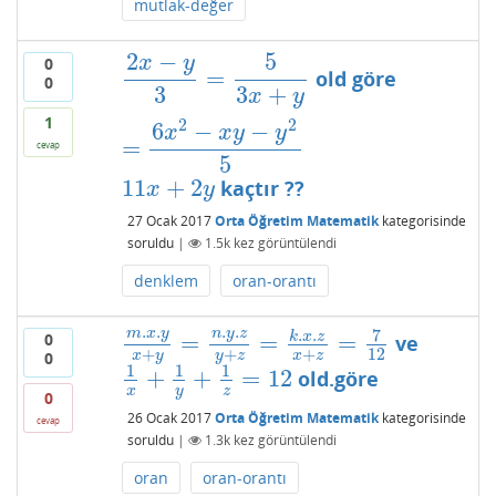
mutlak-değer
2
−
5
x
y
0
=
old göre
2
x
−
y
3
=
5
3
x
+
y
=
6
x
2
−
x
y
−
y
2
5
0
3
3
+
x
y
1
2
2
6
−
−
x
x
y
y
=
cevap
5
11
+
2
kaçtır ??
11
x
+
2
y
x
y
27 Ocak 2017
Orta Öğretim Matematik
kategorisinde
soruldu
|
1.5k
kez görüntülendi
denklem
oran-orantı
.
.
.
.
7
m
x
y
n
y
z
.
.
=
=
=
k
x
z
0
ve
m
.
x
.
y
x
+
y
=
n
.
y
.
z
y
+
z
=
k
.
x
.
z
x
+
z
=
7
12
+
+
+
12
x
y
y
z
x
z
0
1
1
1
+
+
=
12
old.göre
1
x
+
1
y
+
1
z
=
12
x
y
z
0
26 Ocak 2017
Orta Öğretim Matematik
kategorisinde
cevap
soruldu
|
1.3k
kez görüntülendi
oran
oran-orantı