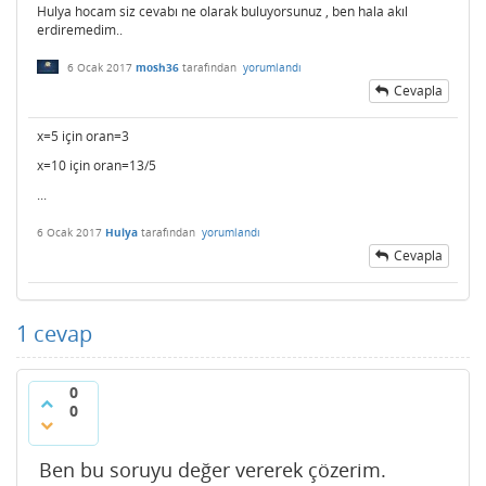
Hulya hocam siz cevabı ne olarak buluyorsunuz , ben hala akıl
erdiremedim..
6 Ocak 2017
mosh36
tarafından
yorumlandı
Cevapla
x=5 için oran=3
x=10 için oran=13/5
...
6 Ocak 2017
Hulya
tarafından
yorumlandı
Cevapla
1
cevap
0
0
Ben bu soruyu değer vererek çözerim.