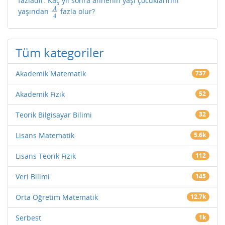
fazladır. Kaç yıl sonra annenin yaşı çocuklarının
A
yaşından
fazla olur?
A
4
4
Tüm kategoriler
Akademik Matematik
737
Akademik Fizik
52
Teorik Bilgisayar Bilimi
32
Lisans Matematik
5.6k
Lisans Teorik Fizik
112
Veri Bilimi
145
Orta Öğretim Matematik
12.7k
Serbest
1k