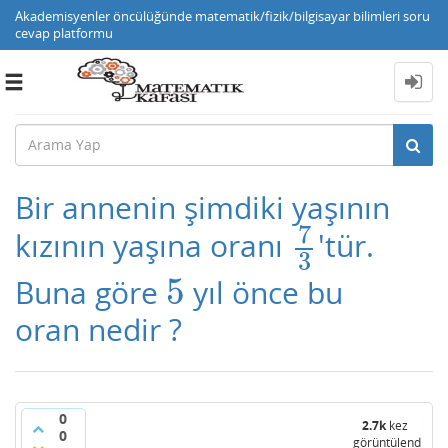
Akademisyenler öncülüğünde matematik/fizik/bilgisayar bilimleri soru
cevap platformu
Toggle
navigation
Bir annenin şimdiki yaşının
7
kızının yaşına oranı
'tür.
7
3
3
5
Buna göre
yıl önce bu
5
oran nedir ?
0
2.7k
kez
0
görüntülendi