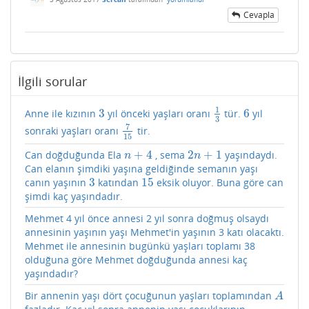
Cevapla
İlgili sorular
1
3
6
Anne ile kızının
yıl önceki yaşları oranı
tür.
yıl
3
1
3
6
3
7
sonraki yaşları oranı
tir.
7
15
15
+
4
2
+
1
Can doğduğunda Ela
, sema
yaşındaydı.
n
+
4
2
n
+
1
n
n
Can elanın şimdiki yaşına geldiğinde semanın yaşı
3
15
canın yaşının
katından
eksik oluyor. Buna göre can
3
15
şimdi kaç yaşındadır.
Mehmet 4 yıl önce annesi 2 yıl sonra doğmuş olsaydı
annesinin yaşının yaşı Mehmet'in yaşının 3 katı olacaktı.
Mehmet ile annesinin bugünkü yaşları toplamı 38
olduğuna göre Mehmet doğduğunda annesi kaç
yaşındadır?
Bir annenin yaşı dört çocuğunun yaşları toplamından
A
A