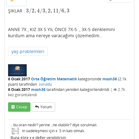
3
/
2
,
4
/
3
,
2
,
11
/
6
,
3
ŞIKLAR :
3
/
2
,
4
/
3
,
2
,
11
/
6
,
3
ANNE 7X , KIZ 3X 5 YIL ÖNCE 7X-5 , 3X-5 denklemini
kurdum ama nereye varacağımı çözemedim..
yaş-problemleri
6 Ocak 2017
Orta Öğretim Matematik
kategorisinde
mosh36
(
2.1k
puan)
tarafından
soruldu
6 Ocak 2017
mosh36
tarafından
yeniden kategorilendirildi
|
2.7k
kez görüntülendi
Cevap
Yorum
.. bu oran nedir? yerine ..ne olabilir? diye sorulmalı.
7
−
5
x
in sadeleşmesi için x 5 in katı olmalı.
7
x
−
5
3
x
−
5
3
−
5
x
Buna göre x e değer verebilirsin.