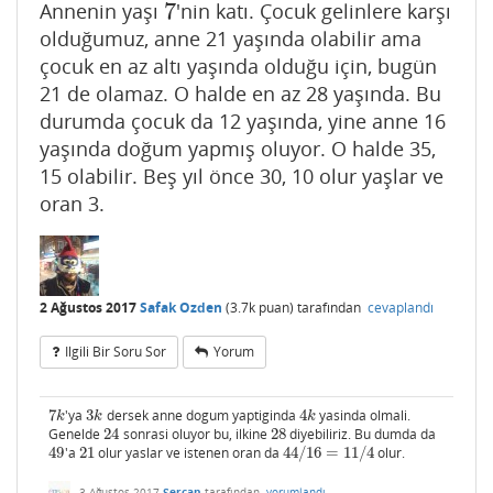
7
Annenin yaşı
'nin katı. Çocuk gelinlere karşı
7
olduğumuz, anne 21 yaşında olabilir ama
çocuk en az altı yaşında olduğu için, bugün
21 de olamaz. O halde en az 28 yaşında. Bu
durumda çocuk da 12 yaşında, yine anne 16
yaşında doğum yapmış oluyor. O halde 35,
15 olabilir. Beş yıl önce 30, 10 olur yaşlar ve
oran 3.
2 Ağustos 2017
Safak Ozden
(
3.7k
puan)
tarafından
cevaplandı
Ilgili Bir Soru Sor
Yorum
7
'ya
3
dersek anne dogum yaptiginda
4
yasinda olmali.
7
k
3
k
4
k
k
k
k
Genelde
24
sonrasi oluyor bu, ilkine
28
diyebiliriz. Bu dumda da
24
28
49
'a
21
olur yaslar ve istenen oran da
44
/
16
=
11
/
4
olur.
49
21
44
/
16
=
11
/
4
3 Ağustos 2017
Sercan
tarafından
yorumlandı