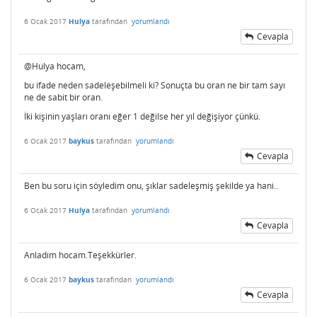
6 Ocak 2017
Hulya
tarafından
yorumlandı
Cevapla
@Hulya hocam,
bu ifade neden sadeleşebilmeli ki? Sonuçta bu oran ne bir tam sayı
ne de sabit bir oran.
İki kişinin yaşları oranı eğer 1 değilse her yıl değişiyor çünkü.
6 Ocak 2017
baykus
tarafından
yorumlandı
Cevapla
Ben bu soru için söyledim onu, şıklar sadeleşmiş şekilde ya hani..
6 Ocak 2017
Hulya
tarafından
yorumlandı
Cevapla
Anladım hocam.Teşekkürler.
6 Ocak 2017
baykus
tarafından
yorumlandı
Cevapla