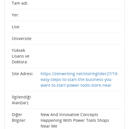
Tam adı:
Yer:
Lise:
Üniversite:
Yüksek
Lisans ve
Doktora:
Site Adresi:
https://zenwriting.net/stormglider27/10-
easy-steps-to-start-the-business-you-
want-to-start-power-tools-store-near
İlgilendiği
Alan(lar):
Diğer
New And Innovative Concepts
Bilgiler:
Happening With Power Tools Shops
Near Me