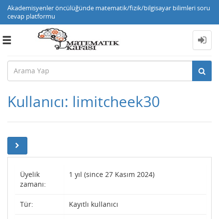
Akademisyenler öncülüğünde matematik/fizik/bilgisayar bilimleri soru
cevap platformu
Toggle
navigation
Kullanıcı: limitcheek30
Üyelik
1 yıl (since 27 Kasım 2024)
zamanı:
Tür:
Kayıtlı kullanıcı