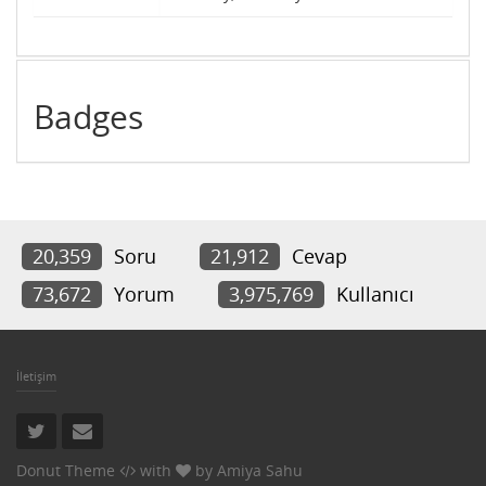
Badges
20,359
Soru
21,912
Cevap
73,672
Yorum
3,975,769
Kullanıcı
İletişim
Donut Theme
with
by
Amiya Sahu