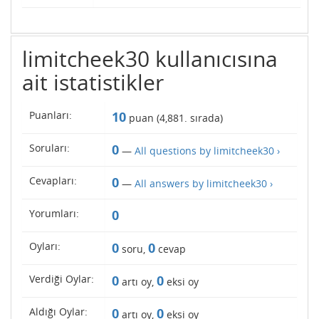
limitcheek30 kullanıcısına
ait istatistikler
Puanları:
10
puan (
4,881
. sırada)
Soruları:
0
—
All questions by limitcheek30 ›
Cevapları:
0
—
All answers by limitcheek30 ›
Yorumları:
0
Oyları:
0
0
soru,
cevap
Verdiği Oylar:
0
0
artı oy,
eksi oy
Aldığı Oylar:
0
0
artı oy,
eksi oy