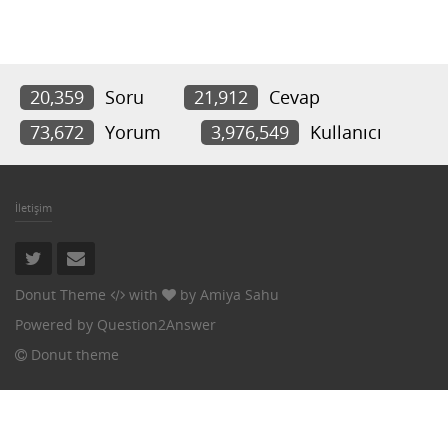
20,359
Soru
21,912
Cevap
73,672
Yorum
3,976,549
Kullanıcı
İletişim
Donut Theme
with
by
Amiya Sahu
Powered by
Question2Answer
Donut theme