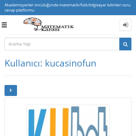
Akademisyenler öncülüğünde matematik/fizik/bilgisayar bilimleri soru
cevap platformu
Toggle
navigation
Kullanıcı: kucasinofun