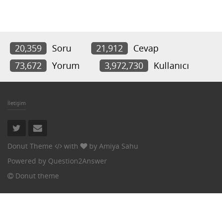
20,359
Soru
21,912
Cevap
73,672
Yorum
3,972,730
Kullanıcı
İletişim
Donut Theme
with
by
Amiya Sahu
Powered by
Question2Answer
Donut theme