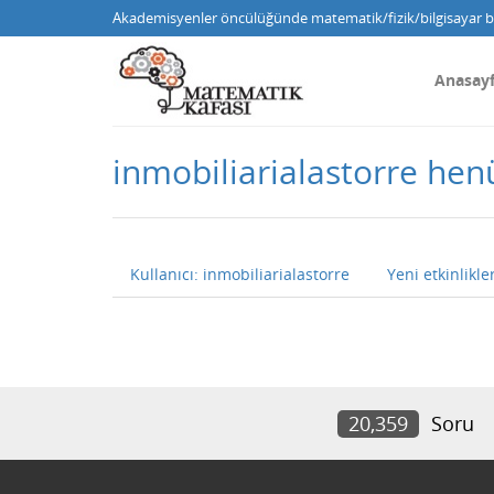
Akademisyenler öncülüğünde matematik/fizik/bilgisayar bi
Anasay
inmobiliarialastorre he
Kullanıcı: inmobiliarialastorre
Yeni etkinlikle
20,359
Soru