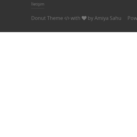
İletişim
Donut Theme
with
by
Amiya Sahu
Pow