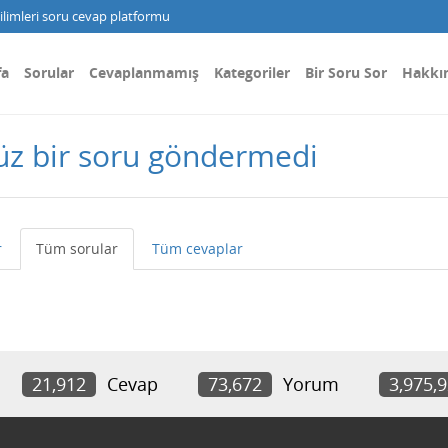
limleri soru cevap platformu
fa
Sorular
Cevaplanmamış
Kategoriler
Bir Soru Sor
Hakkı
nüz bir soru göndermedi
r
Tüm sorular
Tüm cevaplar
21,912
Cevap
73,672
Yorum
3,975,