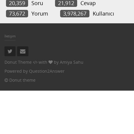
20,359
Soru
21,912
Cevap
73,672
Yorum
3,978,267
Kullanıcı
İletişim
Donut Theme
with
by
Amiya Sahu
Powered by
Question2Answer
Donut theme