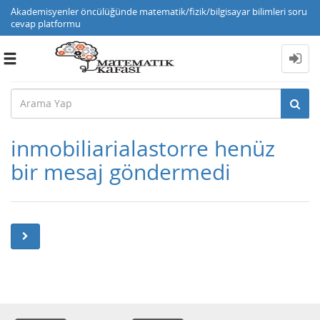
Akademisyenler öncülüğünde matematik/fizik/bilgisayar bilimleri soru
cevap platformu
Toggle
navigation
inmobiliarialastorre henüz
bir mesaj göndermedi