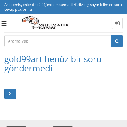
Akademisyenler öncülüğünde matematik/fizik/bilgisayar bilimleri soru
cevap platformu
Toggle
navigation
gold99art henüz bir soru
göndermedi