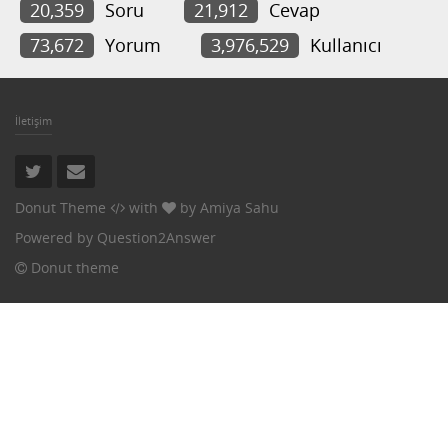
20,359
Soru
21,912
Cevap
73,672
Yorum
3,976,529
Kullanıcı
İletişim
Donut Theme
with
by
Amiya Sahu
Powered by
Question2Answer
Donut theme