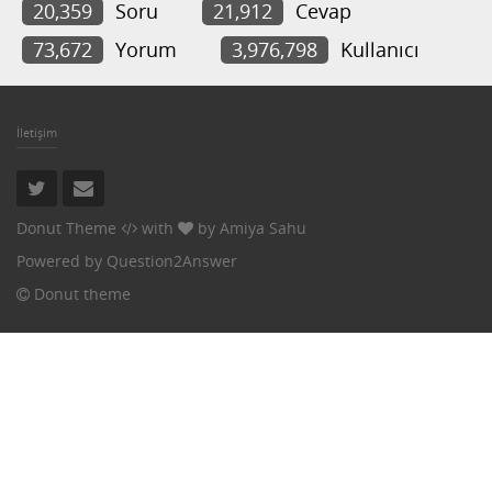
20,359
Soru
21,912
Cevap
73,672
Yorum
3,976,798
Kullanıcı
İletişim
Donut Theme
with
by
Amiya Sahu
Powered by
Question2Answer
Donut theme