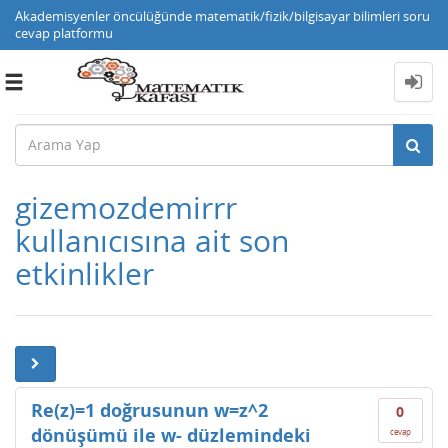
Akademisyenler öncülüğünde matematik/fizik/bilgisayar bilimleri soru
cevap platformu
Toggle
navigation
gizemozdemirrr
kullanıcısına ait son
etkinlikler
Re(z)=1 doğrusunun w=z^2
0
dönüşümü ile w- düzlemindeki
cevap