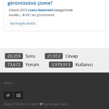
görüntüsünü çizme?
3 Kasım 2015
Lisans Matematik
kategorisinde
soruldu
|
991
kez görüntülendi
karmaşık-analiz
20,359
Soru
21,912
Cevap
73,672
Yorum
3,979,913
Kullanıcı
İletişim
Donut Theme
with
by
Amiya Sahu