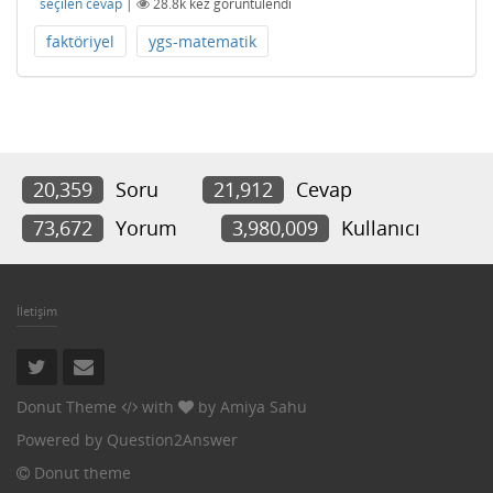
seçilen cevap
|
28.8k
kez görüntülendi
faktöriyel
ygs-matematik
20,359
Soru
21,912
Cevap
73,672
Yorum
3,980,009
Kullanıcı
İletişim
Donut Theme
with
by
Amiya Sahu
Powered by
Question2Answer
Donut theme