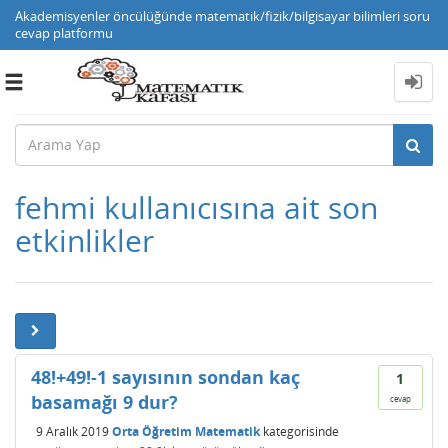
Akademisyenler öncülüğünde matematik/fizik/bilgisayar bilimleri soru
cevap platformu
Toggle
navigation
fehmi kullanıcısına ait son
etkinlikler
48!+49!-1 sayısının sondan kaç
1
basamağı 9 dur?
cevap
9 Aralık 2019
Orta Öğretim Matematik
kategorisinde