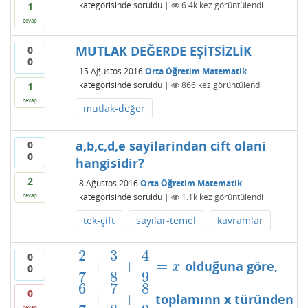
kategorisinde
soruldu
|
6.4k
kez görüntülendi
1
cevap
MUTLAK DEĞERDE EŞİTSİZLİK
0
0
15 Ağustos 2016
Orta Öğretim Matematik
kategorisinde
soruldu
|
866
kez görüntülendi
1
cevap
mutlak-değer
a,b,c,d,e sayilarindan cift olani
0
0
hangisidir?
2
8 Ağustos 2016
Orta Öğretim Matematik
kategorisinde
soruldu
|
1.1k
kez görüntülendi
cevap
tek-çift
sayılar-temel
kavramlar
2
3
4
0
+
+
=
olduğuna göre,
2
7
+
3
8
+
4
9
=
x
x
0
7
8
9
6
7
8
0
+
+
toplamınn x türünden
6
7
+
7
8
+
8
9
cevap