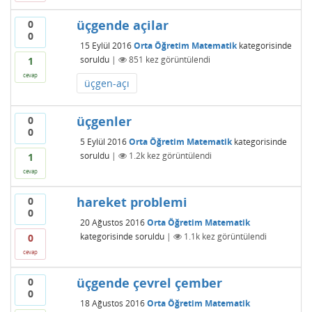
üçgende açilar
0
0
15 Eylül 2016
Orta Öğretim Matematik
kategorisinde
soruldu
|
851
kez görüntülendi
1
cevap
üçgen-açı
üçgenler
0
0
5 Eylül 2016
Orta Öğretim Matematik
kategorisinde
soruldu
|
1.2k
kez görüntülendi
1
cevap
hareket problemi
0
0
20 Ağustos 2016
Orta Öğretim Matematik
kategorisinde
soruldu
|
1.1k
kez görüntülendi
0
cevap
üçgende çevrel çember
0
0
18 Ağustos 2016
Orta Öğretim Matematik