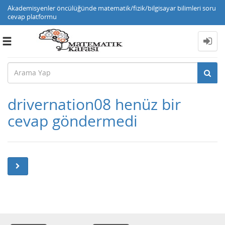
Akademisyenler öncülüğünde matematik/fizik/bilgisayar bilimleri soru
cevap platformu
Toggle
navigation
drivernation08 henüz bir
cevap göndermedi