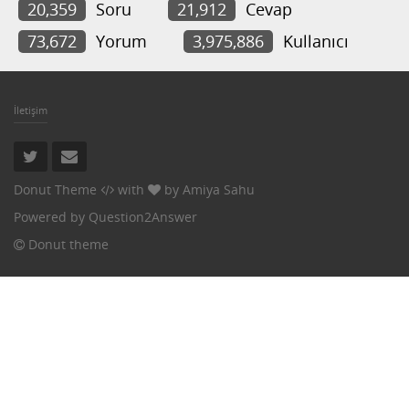
20,359
Soru
21,912
Cevap
73,672
Yorum
3,975,886
Kullanıcı
İletişim
Donut Theme
with
by
Amiya Sahu
Powered by
Question2Answer
Donut theme