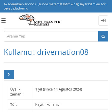
Akademisyenler öncülüğünde matematik/fizik/bilgisayar bilimleri soru
cevap platformu
Toggle
navigation
Kullanıcı: drivernation08
Üyelik
1 yıl (since 14 Ağustos 2024)
zamanı:
Tür:
Kayıtlı kullanıcı