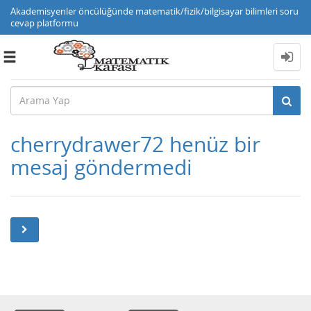
Akademisyenler öncülüğünde matematik/fizik/bilgisayar bilimleri soru
cevap platformu
Toggle
navigation
cherrydrawer72 henüz bir
mesaj göndermedi