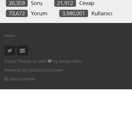
20,359
Soru
21,912
Cevap
73,672
Yorum
3,980,001
Kullanıcı
İletişim
Donut Theme
with
by
Amiya Sahu
Powered by
Question2Answer
Donut theme