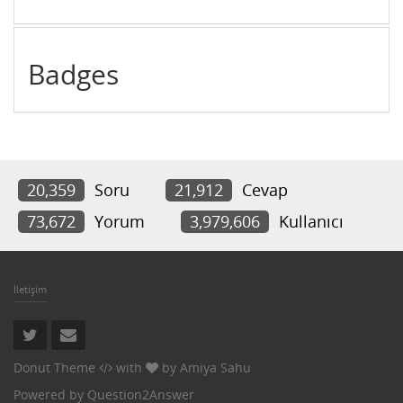
Badges
20,359
Soru
21,912
Cevap
73,672
Yorum
3,979,606
Kullanıcı
İletişim
Donut Theme
with
by
Amiya Sahu
Powered by
Question2Answer