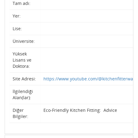
Tam adı:
Yer:
Lise:
Üniversite:
Yüksek
Lisans ve
Doktora:
Site Adresi:
https://www.youtube.com/@kitchenfitterwakef
İlgilendiği
Alan(lar):
Diğer
Eco-Friendly Kitchen Fitting: Advice
Bilgiler: