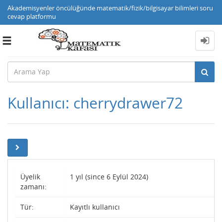
Akademisyenler öncülüğünde matematik/fizik/bilgisayar bilimleri soru
cevap platformu
Toggle
navigation
Kullanıcı: cherrydrawer72
Üyelik
1 yıl (since 6 Eylül 2024)
zamanı:
Tür:
Kayıtlı kullanıcı