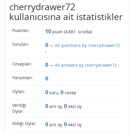
cherrydrawer72
kullanıcısına ait istatistikler
Puanları:
10
puan (
4,881
. sırada)
Soruları:
0
—
All questions by cherrydrawer72
›
Cevapları:
0
—
All answers by cherrydrawer72 ›
Yorumları:
0
Oyları:
0
0
soru,
cevap
Verdiği
0
0
artı oy,
eksi oy
Oylar:
Aldığı Oylar:
0
0
artı oy,
eksi oy