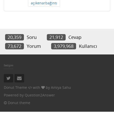
açıkenarbağıntı
20,359
Soru
21,912
Cevap
73,672
Yorum
3,979,968
Kullanıcı
İletişim
Donut Theme
with
by
Amiya Sahu
Powered by
Question2Answer
Donut theme