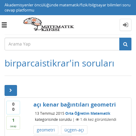
Akademisyenler öncülüğünde matematik/fizik/bilgisayar bilimleri soru
cevap platformu
Toggle
navigation
birparcaistikrar'in soruları
açı kenar bağıntıları geometri
0
0
13 Temmuz 2015
Orta Öğretim Matematik
kategorisinde
soruldu
|
1.4k
kez görüntülendi
1
cevap
geometri
üçgen-açı