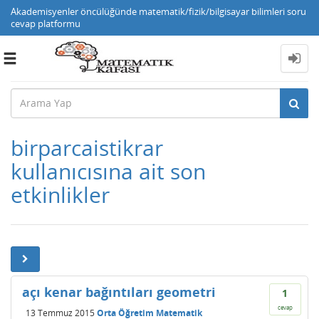
Akademisyenler öncülüğünde matematik/fizik/bilgisayar bilimleri soru
cevap platformu
Toggle
navigation
birparcaistikrar
kullanıcısına ait son
etkinlikler
açı kenar bağıntıları geometri
1
cevap
13 Temmuz 2015
Orta Öğretim Matematik