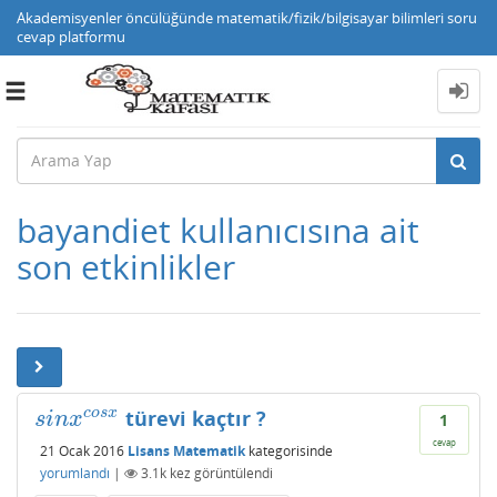
Akademisyenler öncülüğünde matematik/fizik/bilgisayar bilimleri soru
cevap platformu
Toggle
navigation
bayandiet kullanıcısına ait
son etkinlikler
c
o
s
x
türevi kaçtır ?
s
i
n
x
c
o
s
x
s
i
n
x
1
cevap
21 Ocak 2016
Lisans Matematik
kategorisinde
yorumlandı
|
3.1k
kez görüntülendi