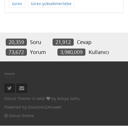
türev
türev-yüksekmertebe
20,359
Soru
21,912
Cevap
73,672
Yorum
3,980,009
Kullanıcı
İletişim
Donut Theme
with
by
Amiya Sahu
Powered by
Question2Answer
Donut theme