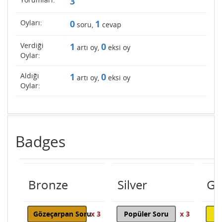
3
Oyları:
0
1
soru,
cevap
Verdiği
1
0
artı oy,
eksi oy
Oylar:
Aldığı
1
0
artı oy,
eksi oy
Oylar:
Badges
Bronze
Silver
Go
Gözeçarpan Soru
x 3
Popüler Soru
x 3