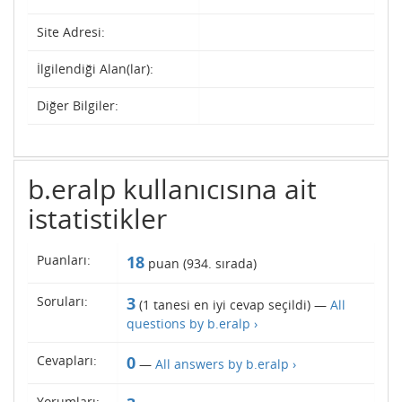
Site Adresi:
İlgilendiği Alan(lar):
Diğer Bilgiler:
b.eralp kullanıcısına ait
istatistikler
Puanları:
18
puan (
934
. sırada)
Soruları:
3
(
1
tanesi en iyi cevap seçildi) —
All
questions by b.eralp ›
Cevapları:
0
—
All answers by b.eralp ›
Yorumları: