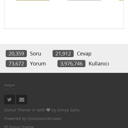
20,359
Soru
21,912
Cevap
73,672
Yorum
3,976,746
Kullanıcı
İletişim
Donut Theme
with
by
Amiya Sahu
Powered by
Question2Answer
Donut theme