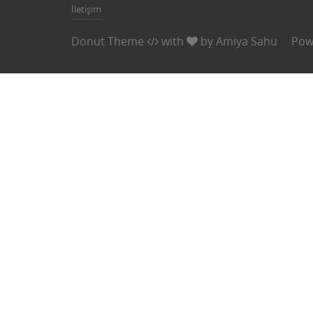
İletişim
Donut Theme
with
by
Amiya Sahu
Pow