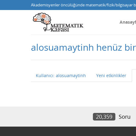
Akademisyenler öncülüğünde matematik/fizik/bilgisayar bi
Anasay
alosuamaytinh henüz bi
Kullanıcı: alosuamaytinh
Yeni etkinlikler
20,359
Soru