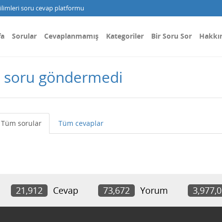
limleri soru cevap platformu
fa
Sorular
Cevaplanmamış
Kategoriler
Bir Soru Sor
Hakkı
r soru göndermedi
Tüm sorular
Tüm cevaplar
21,912
Cevap
73,672
Yorum
3,977,