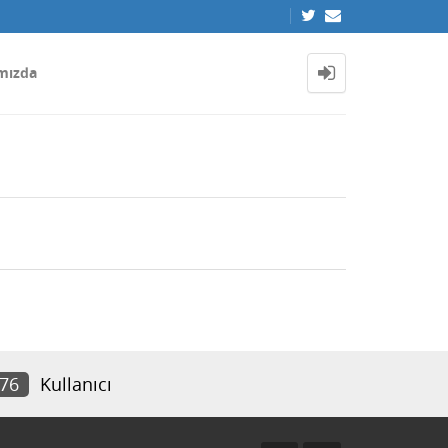
mızda
076
Kullanıcı