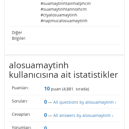
#suamaytinhtainhatphcm
#suamaytinhtannoihcm
#ctyalosuamaytinh
#napmucalosuamaytinh
Diğer
Bilgiler:
alosuamaytinh
kullanıcısına ait istatistikler
Puanları:
10
puan (
4,881
. sırada)
Soruları:
0
—
All questions by alosuamaytinh ›
Cevapları:
0
—
All answers by alosuamaytinh ›
Yorumları:
0