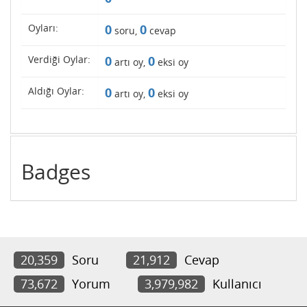
Oyları:
0
0
soru,
cevap
Verdiği Oylar:
0
0
artı oy,
eksi oy
Aldığı Oylar:
0
0
artı oy,
eksi oy
Badges
20,359
Soru
21,912
Cevap
73,672
Yorum
3,979,982
Kullanıcı