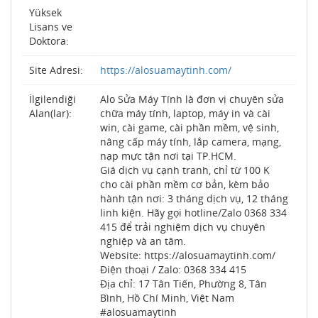
Yüksek
Lisans ve
Doktora:
Site Adresi:
https://alosuamaytinh.com/
İlgilendiği
Alo Sửa Máy Tính là đơn vị chuyên sửa
Alan(lar):
chữa máy tính, laptop, máy in và cài
win, cài game, cài phần mềm, vệ sinh,
nâng cấp máy tính, lắp camera, mạng,
nạp mực tận nơi tại TP.HCM.
Giá dịch vụ cạnh tranh, chỉ từ 100 K
cho cài phần mềm cơ bản, kèm bảo
hành tận nơi: 3 tháng dịch vụ, 12 tháng
linh kiện. Hãy gọi hotline/Zalo 0368 334
415 để trải nghiệm dịch vụ chuyên
nghiệp và an tâm.
Website: https://alosuamaytinh.com/
Điện thoại / Zalo: 0368 334 415
Địa chỉ: 17 Tân Tiến, Phường 8, Tân
Bình, Hồ Chí Minh, Việt Nam
#alosuamaytinh