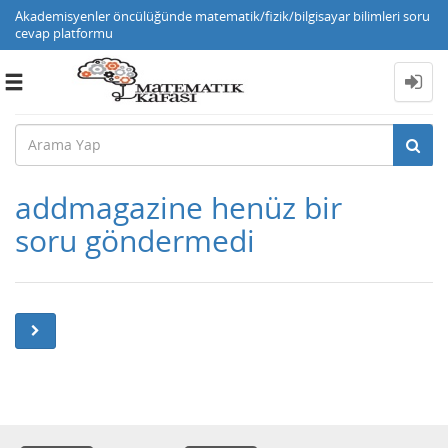
Akademisyenler öncülüğünde matematik/fizik/bilgisayar bilimleri soru
cevap platformu
Toggle
navigation
addmagazine henüz bir
soru göndermedi