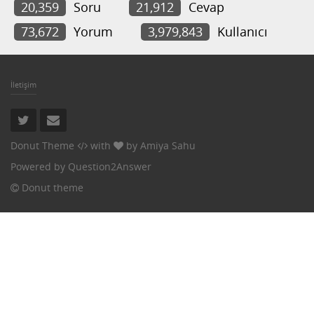
20,359
Soru
21,912
Cevap
73,672
Yorum
3,979,843
Kullanıcı
İletişim
Donut Theme
with
by
Amiya Sahu
Powered by
Question2Answer
Donut theme