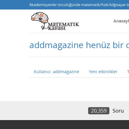
Akademisyenler öncülüğünde matematik/fizik/bilgisayar bi
Anasay
addmagazine henüz bir 
Kullanıcı: addmagazine
Yeni etkinlikler
20,359
Soru