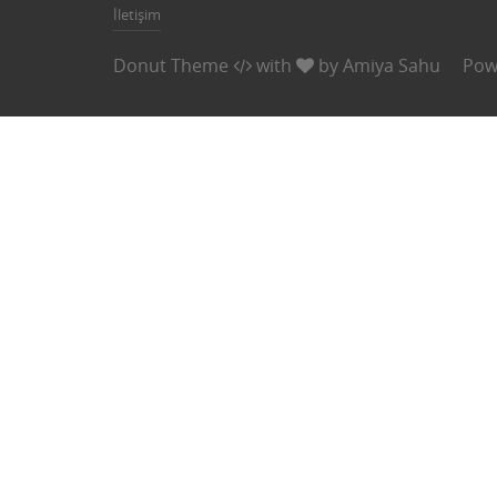
İletişim
Donut Theme
with
by
Amiya Sahu
Pow