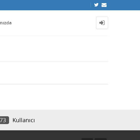
mızda
973
Kullanıcı