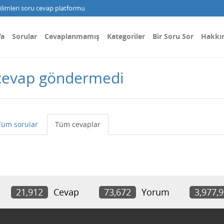
limleri soru cevap platformu
fa
Sorular
Cevaplanmamış
Kategoriler
Bir Soru Sor
Hakkı
cevap göndermedi
Tüm sorular
Tüm cevaplar
21,912
Cevap
73,672
Yorum
3,977,