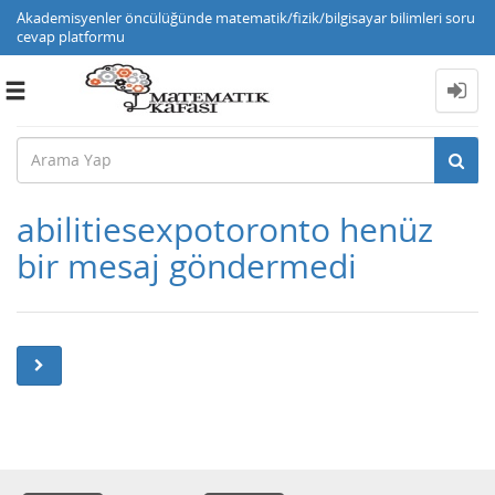
Akademisyenler öncülüğünde matematik/fizik/bilgisayar bilimleri soru
cevap platformu
Toggle
navigation
abilitiesexpotoronto henüz
bir mesaj göndermedi