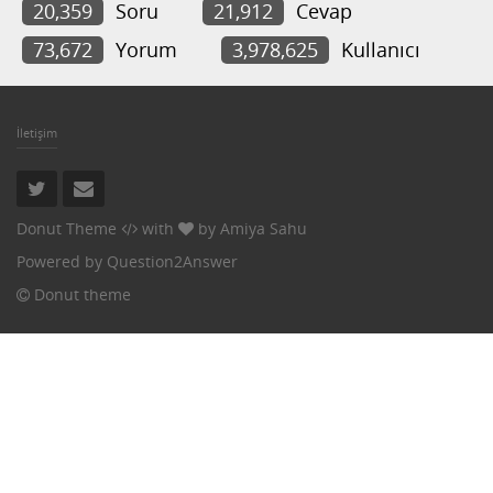
20,359
Soru
21,912
Cevap
73,672
Yorum
3,978,625
Kullanıcı
İletişim
Donut Theme
with
by
Amiya Sahu
Powered by
Question2Answer
Donut theme