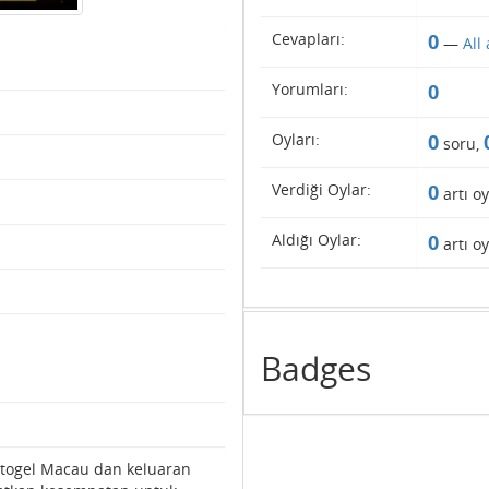
Cevapları:
0
—
All
Yorumları:
0
Oyları:
0
soru,
Verdiği Oylar:
0
artı o
Aldığı Oylar:
0
artı o
Badges
togel Macau dan keluaran