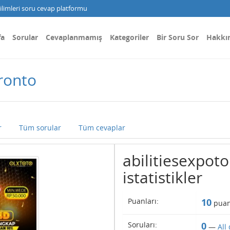
limleri soru cevap platformu
fa
Sorular
Cevaplanmamış
Kategoriler
Bir Soru Sor
Hakkı
oronto
r
Tüm sorular
Tüm cevaplar
abilitiesexpoto
istatistikler
Puanları:
10
puan
Soruları:
0
—
All