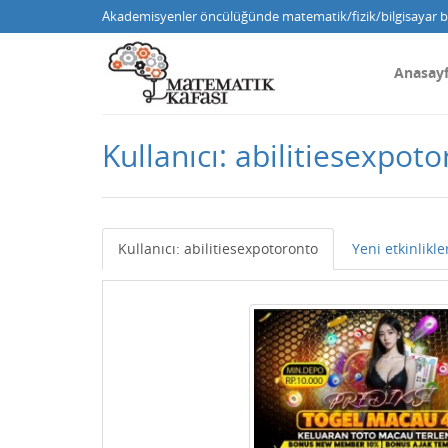
Akademisyenler öncülüğünde matematik/fizik/bilgisayar bi
Anasay
Kullanıcı: abilitiesexpot
Kullanıcı: abilitiesexpotoronto
Yeni etkinlikle