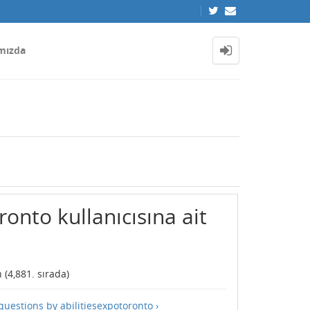
mızda
ronto kullanıcısına ait
 (
4,881
. sırada)
 questions by abilitiesexpotoronto ›