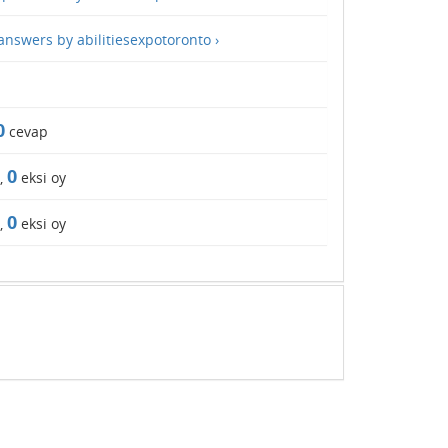
 answers by abilitiesexpotoronto ›
0
cevap
0
y,
eksi oy
0
y,
eksi oy