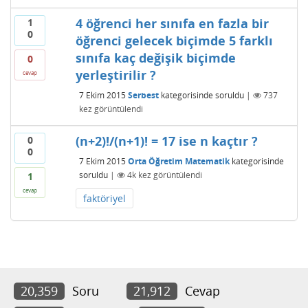
4 öğrenci her sınıfa en fazla bir
1
0
öğrenci gelecek biçimde 5 farklı
sınıfa kaç değişik biçimde
0
yerleştirilir ?
cevap
7 Ekim 2015
Serbest
kategorisinde
soruldu
|
737
kez görüntülendi
(n+2)!/(n+1)! = 17 ise n kaçtır ?
0
0
7 Ekim 2015
Orta Öğretim Matematik
kategorisinde
soruldu
|
4k
kez görüntülendi
1
cevap
faktöriyel
20,359
Soru
21,912
Cevap