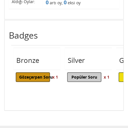
Aldığı Oylar:
0
0
artı oy,
eksi oy
Badges
Bronze
Silver
Go
Gözeçarpan Soru
x 1
Popüler Soru
x 1