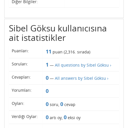
Diğer Bilgiler:
Sibel Göksu kullanıcısına
ait istatistikler
Puanları:
11
puan (
2,316
. sırada)
Soruları:
1
—
All questions by Sibel Göksu ›
Cevapları:
0
—
All answers by Sibel Göksu ›
Yorumları:
0
Oyları:
0
0
soru,
cevap
Verdiği Oylar:
0
0
artı oy,
eksi oy