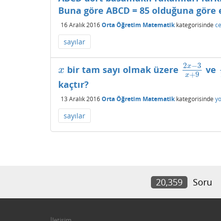
Buna göre ABCD = 85 olduğuna göre e
16 Aralık 2016
Orta Öğretim Matematik
kategorisinde
ce
sayılar
2
−
3
x
bir tam sayı olmak üzere
ve
x
2
x
−
3
x
+
9
x
+
9
x
kaçtır?
13 Aralık 2016
Orta Öğretim Matematik
kategorisinde
y
sayılar
20,359
Soru
İletişim