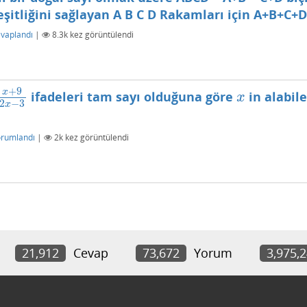
şitliğini sağlayan A B C D Rakamları için A+B+C+D
vaplandı
|
8.3k
kez görüntülendi
+
9
x
ifadeleri tam sayı olduğuna göre
in alabil
x
+
9
2
x
−
3
x
x
2
−
3
x
orumlandı
|
2k
kez görüntülendi
21,912
Cevap
73,672
Yorum
3,975,