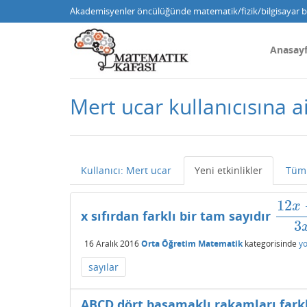
Akademisyenler öncülüğünde matematik/fizik/bilgisayar bi
Anasay
Mert ucar kullanıcısına ai
Kullanıcı: Mert ucar
Yeni etkinlikler
Tüm 
12
x
x sıfırdan farklı bir tam sayıdır
12
x
−
3
16 Aralık 2016
Orta Öğretim Matematik
kategorisinde
y
sayılar
ABCD dört basamaklı rakamları farkl