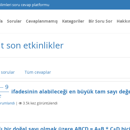
limleri soru cevap platformu
fa
Sorular
Cevaplanmamış
Kategoriler
Bir Soru Sor
Hakkı
t son etkinlikler
sorular
Tüm cevaplar
−
9
ifadesinin alabileceği en büyük tam sayı değe
9
3
x
x
orumlandı
|
3.5k
kez görüntülendi
ı bir doğal sayı olmak üzere ABCD = A+B * C+D bi