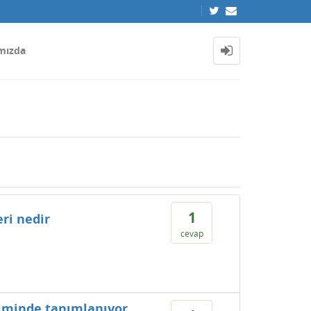
mızda
1
ri nedir
cevap
çiminde tanımlanıyor